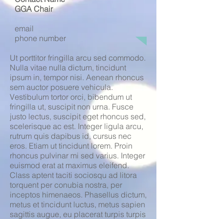
GGA Chair
email
phone number
Ut porttitor fringilla arcu sed commodo.
Nulla vitae nulla dictum, tincidunt
ipsum in, tempor nisi. Aenean rhoncus
sem auctor posuere vehicula.
Vestibulum tortor orci, bibendum ut
fringilla ut, suscipit non urna. Fusce
justo lectus, suscipit eget rhoncus sed,
scelerisque ac est. Integer ligula arcu,
rutrum quis dapibus id, cursus nec
eros. Etiam ut tincidunt lorem. Proin
rhoncus pulvinar mi sed varius. Integer
euismod erat at maximus eleifend.
Class aptent taciti sociosqu ad litora
torquent per conubia nostra, per
inceptos himenaeos. Phasellus dictum,
metus et tincidunt luctus, metus sapien
sagittis augue, eu placerat turpis turpis